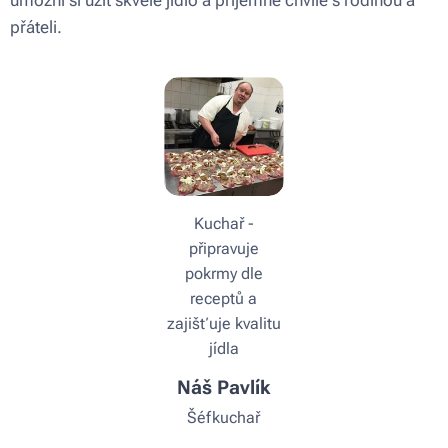
umožní si užít skvělé jídlo a příjemné chvíle s rodinou a
přáteli.
Kuchař -
připravuje
pokrmy dle
receptů a
zajišťuje kvalitu
jídla
Náš Pavlík
Šéfkuchař